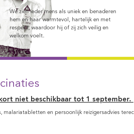
We zien ieder mens als uniek en benaderen
hem en haar warmtevol, hartelijk en met
respect, waardoor hij of zij zich veilig en
welkom voelt.
cinaties
ort niet beschikbaar tot 1 september.
es, malariatabletten en persoonlijk reizigersadvies te