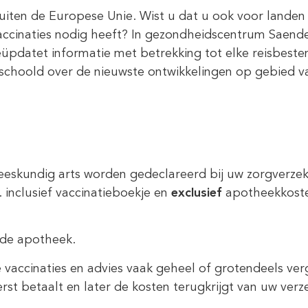
buiten de Europese Unie. Wist u dat u ook voor landen 
ccinaties nodig heeft? In gezondheidscentrum Saende
eüpdatet informatie met betrekking tot elke reisbest
eschoold over de nieuwste ontwikkelingen op gebied va
eskundig arts worden gedeclareerd bij uw zorgverzeker
. inclusief vaccinatieboekje en
exclusief
apotheekkoste
 de apotheek.
vaccinaties en advies vaak geheel of grotendeels verg
rst betaalt en later de kosten terugkrijgt van uw verz