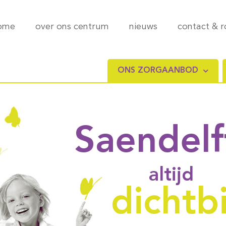
ome
over ons centrum
nieuws
contact & 
ONS ZORGAANBOD
Saendelf
altijd
dichtbi