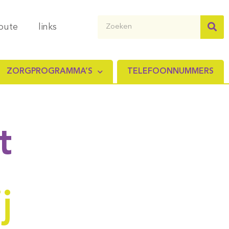
route
links
ZORGPROGRAMMA’S
TELEFOONNUMMERS
t
j