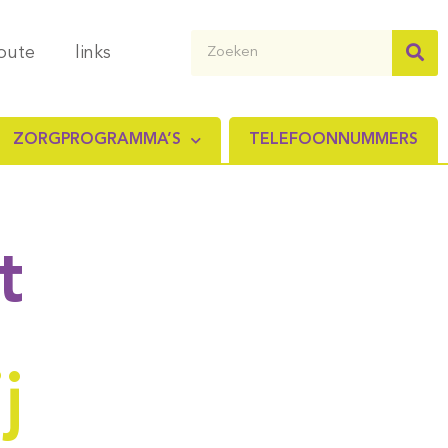
route
links
ZORGPROGRAMMA’S
TELEFOONNUMMERS
t
j