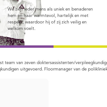
We zien ieder mens als uniek en benaderen
hem en haar warmtevol, hartelijk en met
respect, waardoor hij of zij zich veilig en
welkom voelt.
vast team van zeven doktersassistenten/verpleegkundi
kundigen uitgevoerd. Floormanager van de polikliniek