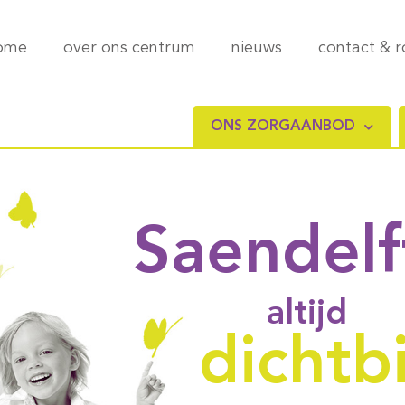
ome
over ons centrum
nieuws
contact & 
ONS ZORGAANBOD
Saendelf
altijd
dichtbi